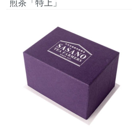
煎茶「特上」